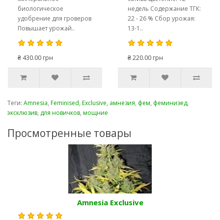
биологическое
недель Содержание ТГК:
удобрение для гроверов
22 - 26 % Сбор урожая:
Повышает урожай..
13-1..
₴ 430.00 грн
₴ 220.00 грн
Теги:
Amnesia
,
Feminised
,
Exclusive
,
амнезия
,
фем
,
феминизед
,
эксклюзив
,
для новичков
,
мощние
Просмотренные товары
Amnesia Exclusive