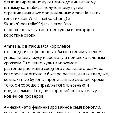
феминизированному сативно-доминантному
штамму каннабиса, полученному путем
скрещивания двух оригинальных Amnesia таких
генетик как Wild Thai(Ko Chang) x
Skunk/Cinderella99/Jack Herer. Это
первоклассная сатива, цветущая в рекордно
короткие сроки.
Amnesia, считающаяся королевой
голландских кофешопов, обязана своим успехом
уникальному вкусу и аромату и привлекательным
урожаям. Это легко культивируемое
растение растишки среднего / большого размера,
которое энергично и быстро растет, давая твердые,
компактные бутоны, пропитанные смолой. Кроме
того, он хорошо справляется с плесенью и
вредителями. Что дает хороший показатель у
новичков гроверов.
Амнезия - это феминизированное семя конопли,
которое дает хорошие результаты в помещении с