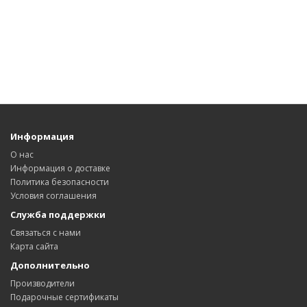
Посмотреть варианты семян
жмите здесь
семена
Или закажите звонок в правом нижнем углу и
наш менеджер перезвонит Вам.
Информация
О нас
Информация о доставке
Политика безопасности
Условия соглашения
Служба поддержки
Связаться с нами
Карта сайта
Дополнительно
Производители
Подарочные сертификаты