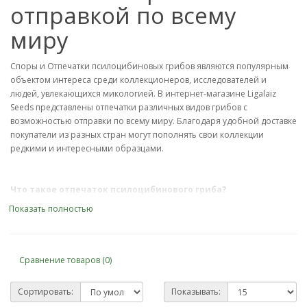
отправкой по всему
миру
Споры и Отпечатки псилоцибиновых грибов являются популярным
объектом интереса среди коллекционеров, исследователей и
людей, увлекающихся микологией. В интернет-магазине Ligalaiz
Seeds представлены отпечатки различных видов грибов с
возможностью отправки по всему миру. Благодаря удобной доставке
покупатели из разных стран могут пополнять свои коллекции
редкими и интересными образцами.
Что такое отпечаток псилоцибинового гриба?
Показать полностью
Это естественный след спор, который остается после их осыпания на
поверхность. Такой отпечаток сохраняет уникальные
характеристики определенного вида и может использоваться для
изучения строения, особенностей и различий между грибами.
Сравнение товаров (0)
Каждый образец представляет интерес для людей, которые изучают
мир грибов, их разнообразие и природные особенности.
Сортировать:
Показывать: