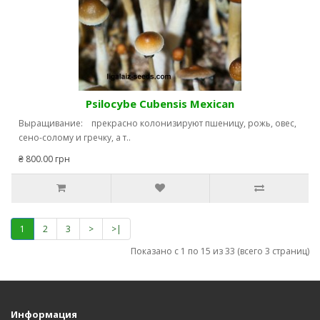
Psilocybe Cubensis Mexican
Выращивание: прекрасно колонизируют пшеницу, рожь, овес,
сено-солому и гречку, а т..
₴ 800.00 грн
1
2
3
>
>|
Показано с 1 по 15 из 33 (всего 3 страниц)
Информация