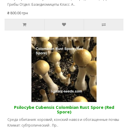
Грибы Отдел: Базидиомицеты Класс: А..
₴ 800.00 грн
Psilocybe Сubensis Colombian Rust Spore (Red
Spore)
Среда обитания: коровий, конский навоз и обогащенные почвы
Климат: субтропический . Пр..