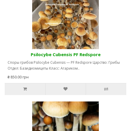
Psilocybe Cubensis PF Redspore
Споры грибов Psilocybe Cubensis — PF Redspore Царство: Грибы
Отдел: Базидиомицеты Класс: Агариком..
₴ 850.00 грн