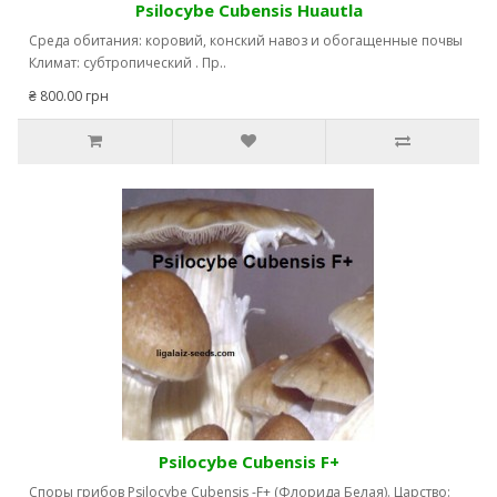
Psilocybe Сubensis Huautla
Среда обитания: коровий, конский навоз и обогащенные почвы
Климат: субтропический . Пр..
₴ 800.00 грн
Psilocybe Сubensis F+
Споры грибов Psilocybe Cubensis -F+ (Флорида Белая). Царство: