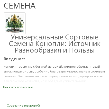
СЕМЕНА
Универсальные Сортовые
Семена Конопли: Источник
Разнообразия и Пользы
Введение:
Конопля - растение с богатой историей, которое обретает новый
виток популярности, особенно благодаря универсальным сортовым
семенам. Эти семена не только предоставляют плодородные почвы
для сельского хозяйства, но и обладают удивительными
питательными свойствами для человека. В данной статье мы
Показать полностью
рассмотрим, почему универсальные сортовые семена конопли
привлекают внимание, и какие преимущества они предоставляют.
1.
История и Разнообразие:
Сравнение товаров (0)