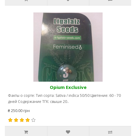
выращивания и использования конопли различны. Однако,
изменения в законодательстве и растущая поддержка общества
свидетельствуют о том, что в будущем универсальные сортовые
семена конопли могут стать еще более доступными и
востребованными.
Заключение:
Универсальные сортовые семена конопли представляют собой
ценный ресурс с множеством применений. Они способствуют
разнообразию в сельском хозяйстве, обеспечивают пищевую
ценность для человека, медицинскую ценность, а их использование
в промышленности подчеркивает экологическую устойчивость.
Важно продолжать исследования и поддерживать разработку
законодательства, чтобы раскрыть полный потенциал этого
Opium Exclusive
уникального растения в современном мире.
Факты о сорте: Тип сорта: Sativa / indica 50/50 Цветение: 60 - 70
дней Содержание ТГК: свыше 20..
₴ 250.00 грн