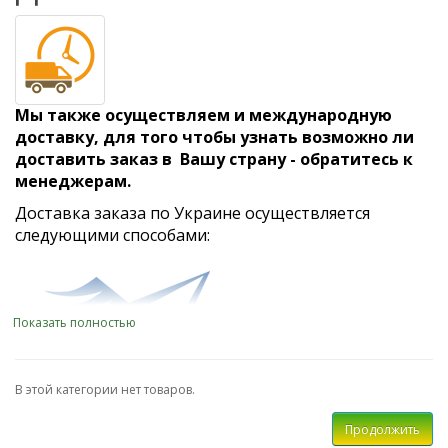
Мы также осуществляем и международную
доставку, для того чтобы узнать возможно ли
доставить заказ в Вашу страну - обратитесь к
менеджерам.
Доставка заказа по Украине осуществляется
следующими способами:
Показать полностью
В этой категории нет товаров.
УкрПочтой заказным письмом. Вам домой доставят
уведомление о томчто на почте вас ждёт заказное
Продолжить
письмо, которое надо забрать из почтового