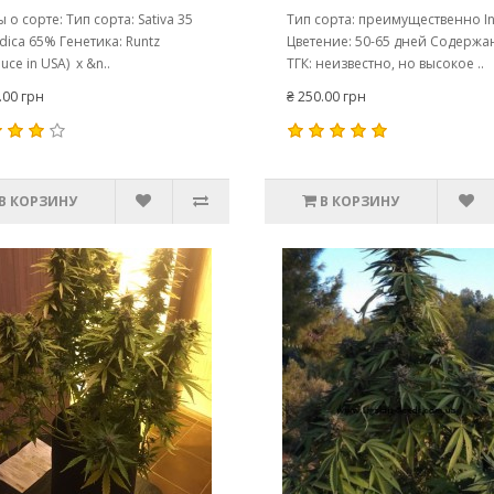
 о сорте: Тип сорта: Sativa 35
Тип сорта: преимущественно In
ndica 65% Генетика: Runtz
Цветение: 50-65 дней Содержа
uce in USA) x &n..
ТГК: неизвестно, но высокое ..
.00 грн
₴ 250.00 грн
В КОРЗИНУ
В КОРЗИНУ