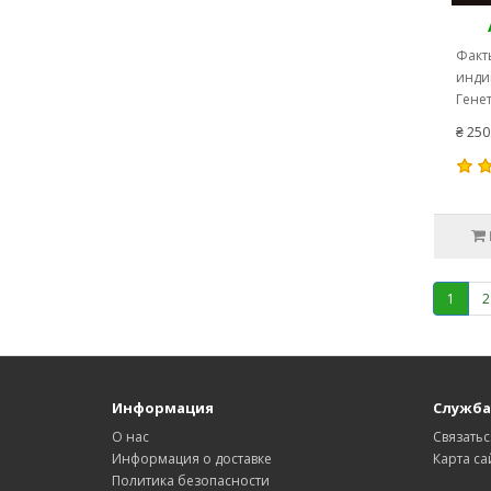
Факты
индик
Генет
₴ 250
1
2
Информация
Служба
О нас
Связатьс
Информация о доставке
Карта са
Политика безопасности