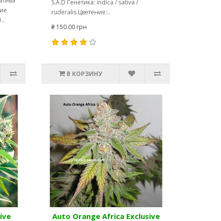
атива
S.A.D Генетика: indica / sativa /
ние
ruderalis Цветение:..
..
₴ 150.00 грн
В КОРЗИНУ
ive
Auto Orange Africa Exclusive