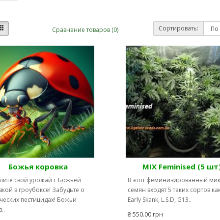
Сортировать:
Сравнение товаров (0)
Божья коровка
MIX Feminised (5 шт
шите свой урожай с Божьей
В этот феминизированный ми
кой в гроубоксе! Забудьте о
семян входят 5 таких сортов как
ческих пестицидах! Божьи
Early Skank, L.S.D, G13..
..
₴ 550.00 грн