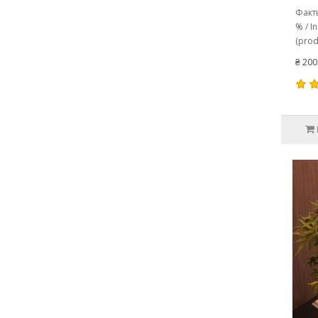
Факты
% / I
(prod
₴ 200