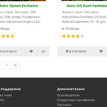
Auto Opium Exclusive
Auto OG Kush Feminis
 о сорте: Тип сорта: 75%
Факты о сорте: Тип сорта:
а, 20% сативы, 5 рудералис.
Indica/Sativa Генетика: OG Kush 
ика: Афганская Индика x Бр..
Ruderalis Цветение: 55 - 65 дне..
.00 грн
₴ 175.00 грн
В КОРЗИНУ
В КОРЗИНУ
>
>|
 поддержки
Дополнительно
я с нами
Производители
йта
Подарочные сертификаты
Партнёры