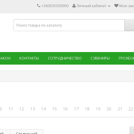
+380635038900
Личный кабинет
Мои зак
ЗАКОН
КОНТАКТЫ
СОТРУДНИЧЕСТВО
СУВЕНИРЫ
ГРОУБО
0
11
12
13
14
15
16
17
18
19
20
21
22
ий
Следующий