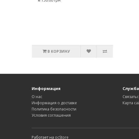
₴ 150.00 грн
В КОРЗИНУ
Информация
Служба
О нас
Связатьс
Информация о доставке
Карта са
Политика безопасности
Условия соглашения
Работает на
ocStore