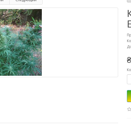
П
Ко
До
₴
Ко