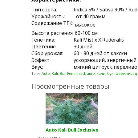
Тип сорта:
Indica 5% / Sativa 90% / Rud
Урожайность:
от 40 грамм
Содержание ТГК:
высокое
Высота растения:
60-100 см
Генетика:
Kali Mist x X Ruderalis
Цветение:
30 дней
Сбор урожая:
60 - 80 дней от какски
Эффект:
ускоряющий, энергичный 
Вкус:
мягкий цитрус с перелив
Теги:
Auto
,
Kali
,
Bul
,
Feminised
,
авто
,
кали
,
бул
,
феминисед
Просмотренные товары
Auto Kali Bull Exclusive