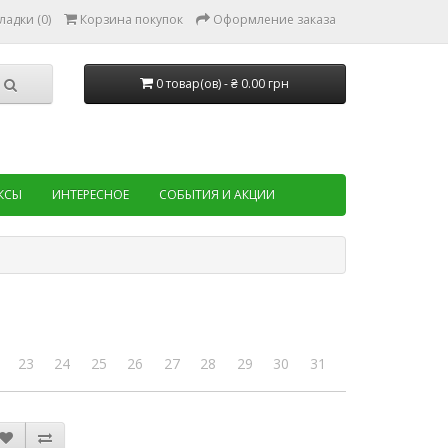
ладки (0)
Корзина покупок
Оформление заказа
0 товар(ов) - ₴ 0.00 грн
КСЫ
ИНТЕРЕСНОЕ
СОБЫТИЯ И АКЦИИ
23
24
25
26
27
28
29
30
31